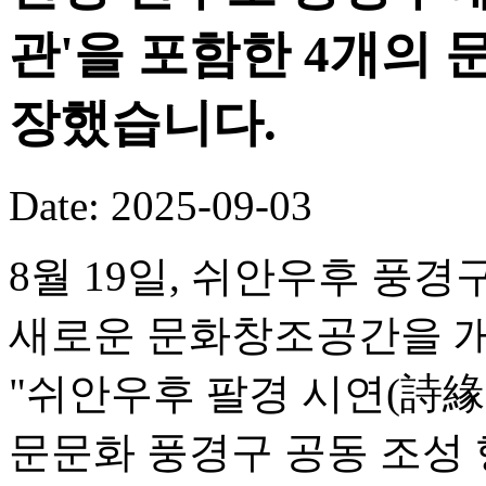
관'을 포함한 4개의
장했습니다.
Date: 2025-09-03
8월 19일, 쉬안우후 풍
새로운 문화창조공간을 개
"쉬안우후 팔경 시연(詩緣
문문화 풍경구 공동 조성