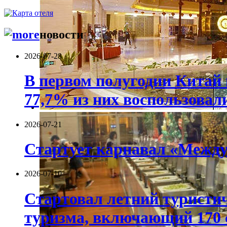
новости
2026-07-28
В первом полугодии Китай 
77,7% из них воспользовал
2026-07-21
Стартует карнавал «Между
2026-07-10
Стартовал летний туристич
туризма, включающий 170 