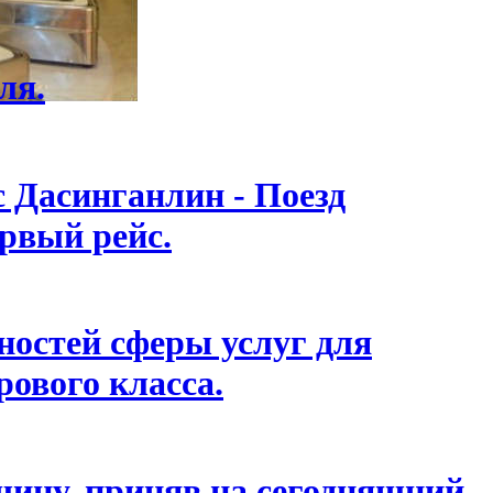
ля.
с Дасинганлин - Поезд
ервый рейс.
остей сферы услуг для
ового класса.
ину, приняв на сегодняшний