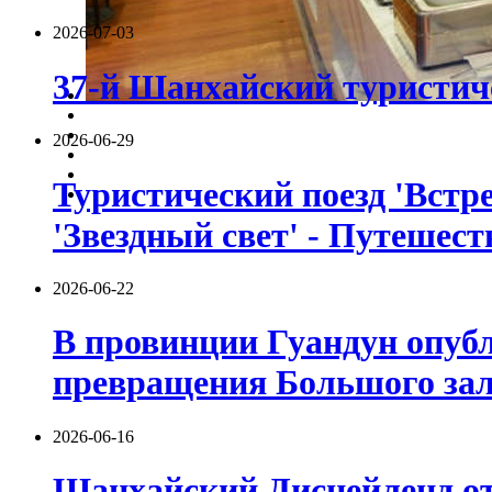
2026-07-03
37-й Шанхайский туристиче
2026-06-29
Туристический поезд 'Встре
'Звездный свет' - Путешест
2026-06-22
В провинции Гуандун опуб
превращения Большого зали
2026-06-16
Шанхайский Диснейленд от