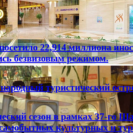
посетило 22,914 миллиона ино
ись безвизовым режимом.
народный туристический остр
еский сезон в рамках 37-го Ш
самобытных культурных и тур