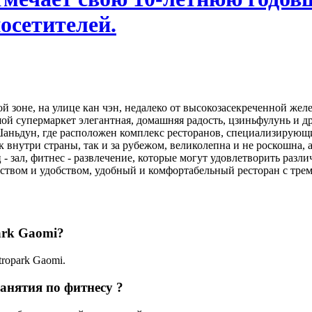
осетителей.
ой зоне, на улице кан чэн, недалеко от высокозасекреченной жел
ьшой супермаркет элегантная, домашняя радость, цзиньфулунь и 
аньдун, где расположен комплекс ресторанов, специализирующихс
 внутри страны, так и за рубежом, великолепна и не роскошна,
 - зал, фитнес - развлечение, которые могут удовлетворить раз
ством и удобством, удобный и комфортабельный ресторан с тре
ark Gaomi?
tropark Gaomi.
Занятия по фитнесу ?