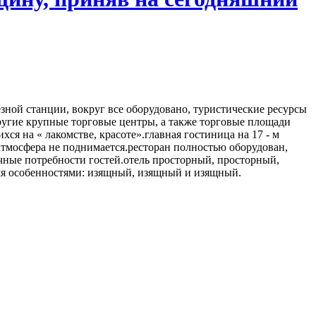
езной станции, вокруг все оборудовано, туристические ресурсы
другие крупные торговые центры, а также торговые площади
я на « лакомстве, красоте».главная гостиница на 17 - м
 атмосфера не поднимается.ресторан полностью оборудован,
личные потребности гостей.отель просторный, просторный,
мя особенностями: изящный, изящный и изящный.