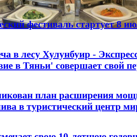
ский фестиваль стартует 8 ию
ча в лесу Хулунбуир - Экспрес
вие в Тяньи' совершает свой п
ликован план расширения мощн
ва в туристический центр мир
мечает свою 10-летнюю годовщ