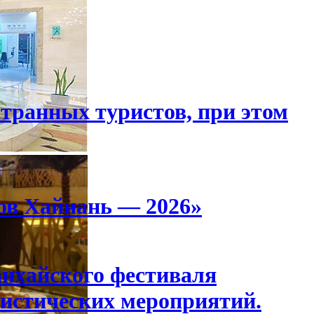
странных туристов, при этом
ов Хайнань — 2026»
анхайского фестиваля
истических мероприятий.