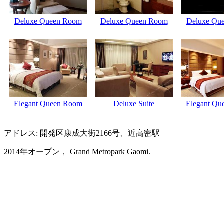
Deluxe Queen Room
Deluxe Queen Room
Deluxe Qu
Elegant Queen Room
Deluxe Suite
Elegant Qu
アドレス: 開発区康成大街2166号、近高密駅
2014年オープン， Grand Metropark Gaomi.