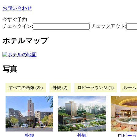
お問い合わせ
今すぐ予約
チェックイン:
チェックアウト:
ホテルマップ
写真
すべての画像 (25)
外観 (2)
ロビーラウンジ (1)
ルーム (
外観
外観
ロビーラ