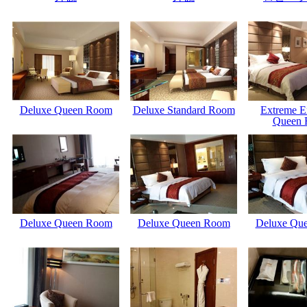
Deluxe Queen Room
Deluxe Standard Room
Extreme E
Queen
Deluxe Queen Room
Deluxe Queen Room
Deluxe Qu