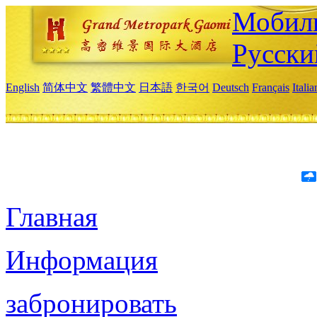
Мобиль
Русски
English
简体中文
繁體中文
日本語
한국어
Deutsch
Français
Itali
Главная
Информация
забронировать