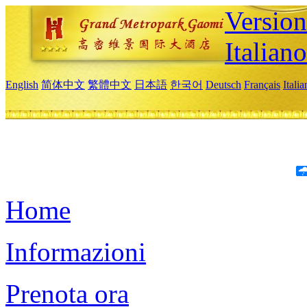
Version
Italiano
English
简体中文
繁體中文
日本語
한국어
Deutsch
Français
Itali
Home
Informazioni
Prenota ora