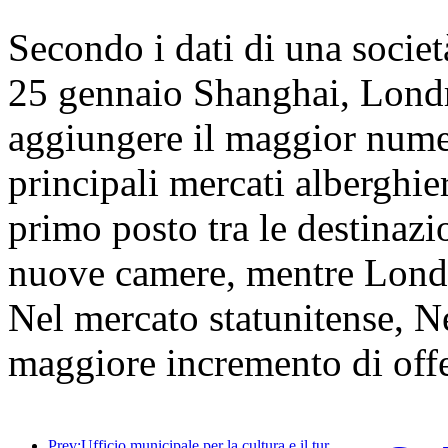
Secondo i dati di una società 
25 gennaio Shanghai, Lond
aggiungere il maggior numer
principali mercati alberghie
primo posto tra le destinazi
nuove camere, mentre Lond
Nel mercato statunitense, Ne
maggiore incremento di off
Prev:Ufficio municipale per la cultura e il turismo di Pechino: nel 2025, Pechino ha accolto 5,48 milioni di turisti in arrivo, con un aumento annuo del 39%.