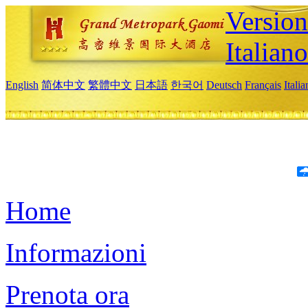
Version
Italiano
English
简体中文
繁體中文
日本語
한국어
Deutsch
Français
Itali
Home
Informazioni
Prenota ora