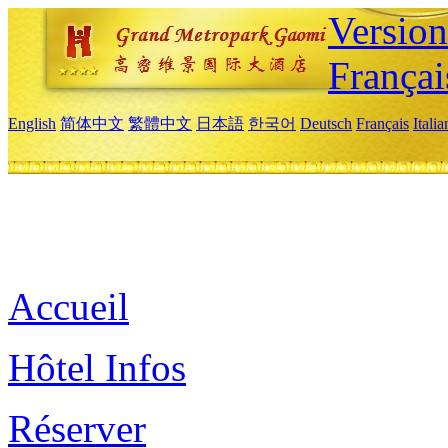
Versio
Françai
English
简体中文
繁體中文
日本語
한국어
Deutsch
Français
Itali
Accueil
Hôtel Infos
Réserver