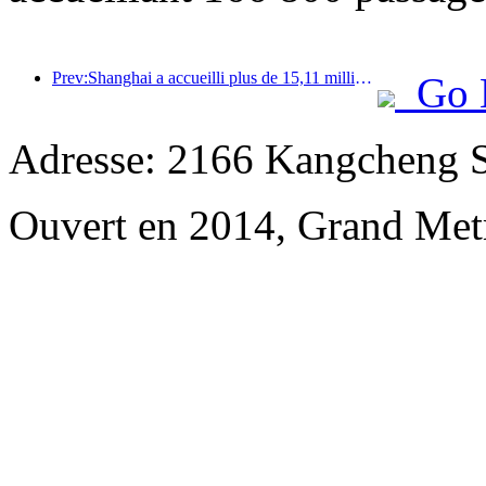
Prev:Shanghai a accueilli plus de 15,11 millions de visiteurs au cours des quatre premiers jours des vacances de la mi-automne et de la fête nationale, soit une augmentation de plus de 20 % par rapport à l'année précédente.
Go 
Adresse: 2166 Kangcheng Str
Ouvert en 2014, Grand Met