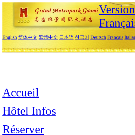
Versio
Françai
English
简体中文
繁體中文
日本語
한국어
Deutsch
Français
Itali
Accueil
Hôtel Infos
Réserver