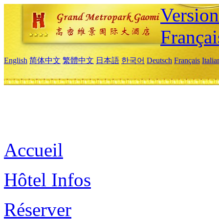
Versio
Françai
English
简体中文
繁體中文
日本語
한국어
Deutsch
Français
Itali
Accueil
Hôtel Infos
Réserver